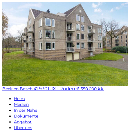
9301 JX · Roden
Beek en Bosch 41
€ 550.000 k.k.
Heim
Medien
In der Nähe
Dokumente
Angebot
Über uns