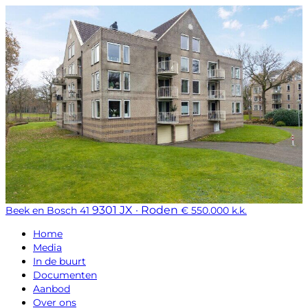
9301 JX · Roden
Beek en Bosch 41
€ 550.000 k.k.
Home
Media
In de buurt
Documenten
Aanbod
Over ons