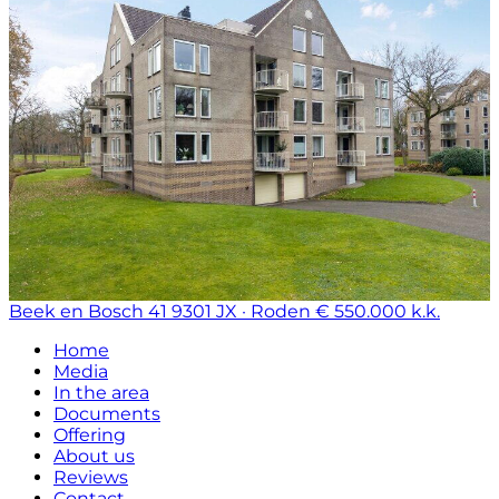
Beek en Bosch 41
9301 JX · Roden
€ 550.000 k.k.
Home
Media
In the area
Documents
Offering
About us
Reviews
Contact