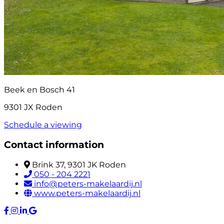
Beek en Bosch 41
9301 JX Roden
Schedule a viewing
Contact information
Brink 37, 9301 JK Roden
050 - 204 2221
info@peters-makelaardij.nl
www.peters-makelaardij.nl