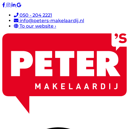
050 - 204 2221
info@peters-makelaardij.nl
To our website ›