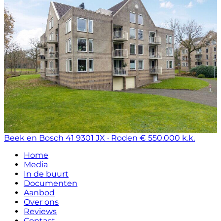
Beek en Bosch 41
9301 JX · Roden
€ 550.000 k.k.
Home
Media
In de buurt
Documenten
Aanbod
Over ons
Reviews
Contact